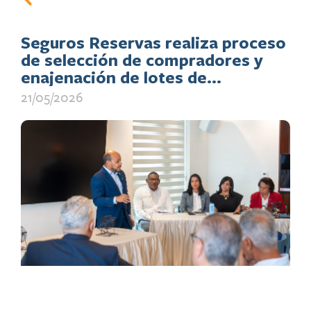
Seguros Reservas realiza proceso
de selección de compradores y
enajenación de lotes de
salvamentos de vehículos
21/05/2026
mediante altos estándares de
transparencia y control
institucional.